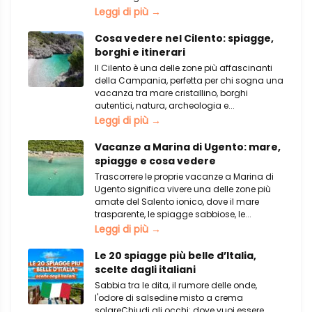
Leggi di più →
Cosa vedere nel Cilento: spiagge,
borghi e itinerari
Il Cilento è una delle zone più affascinanti
della Campania, perfetta per chi sogna una
vacanza tra mare cristallino, borghi
autentici, natura, archeologia e...
Leggi di più →
Vacanze a Marina di Ugento: mare,
spiagge e cosa vedere
Trascorrere le proprie vacanze a Marina di
Ugento significa vivere una delle zone più
amate del Salento ionico, dove il mare
trasparente, le spiagge sabbiose, le...
Leggi di più →
Le 20 spiagge più belle d’Italia,
scelte dagli italiani
Sabbia tra le dita, il rumore delle onde,
l'odore di salsedine misto a crema
solareChiudi gli occhi: dove vuoi essere